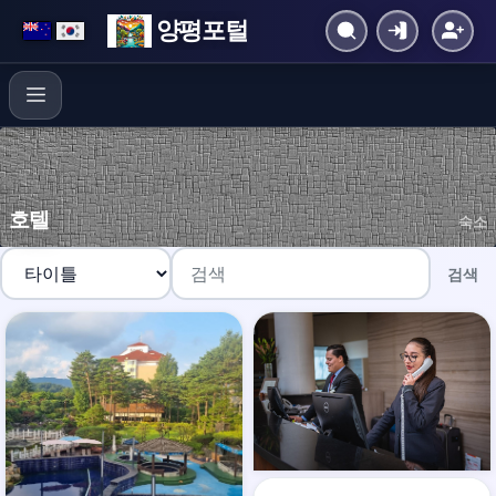
양평포털
호텔
숙소
검색