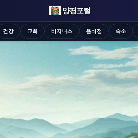
양평포털
건강
교회
비지니스
음식점
숙소
하는 와인살롱 음악회