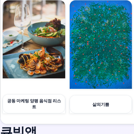
공동 마케팅 양평 음식점 리스
삶의기쁨
트
큐빅앱