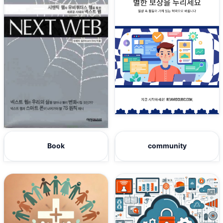
Book
community