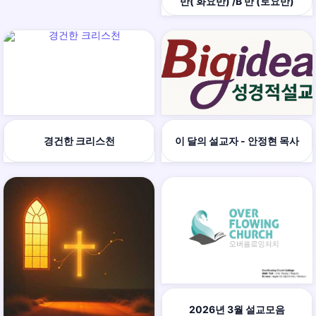
반( 화요반) /B 반 (토요반)
경건한 크리스천
이 달의 설교자 - 안정현 목사
2026년 3월 설교모음